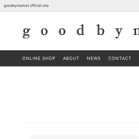
goodbymarket official site
ALL PRODUCTS <商品一覧>
Mt. Fuji <富士山>
ABOUT
富士登
NEWS
ONLINE SHOP
ABOUT
NEWS
CONTACT