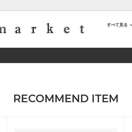
すべて見る
山にオススメ
OYACOMONO <オヤコモノ>
New Item
RECOMMEND ITEM