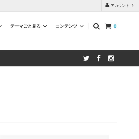
アカウント
テーマごと見る
コンテンツ
0
emoglyph <エモグリフ>